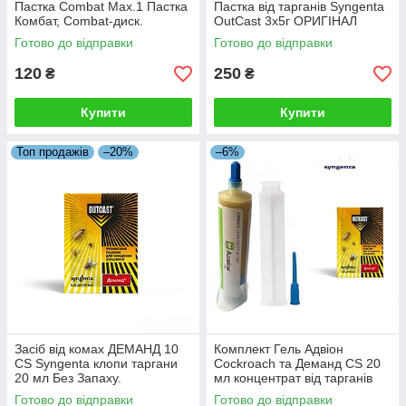
Пастка Combat Max.1 Пастка
Пастка від тарганів Syngenta
Комбат, Combat-диск.
OutCast 3х5г ОРИГІНАЛ
Оригінал 100%.
Готово до відправки
Готово до відправки
120
250
₴
₴
Купити
Купити
Топ продажів
–20%
–6%
Засіб від комах ДЕМАНД 10
Комплект Гель Адвіон
CS Syngenta клопи таргани
Cockroach та Деманд CS 20
20 мл Без Запаху.
мл концентрат від тарганів
Готово до відправки
Готово до відправки