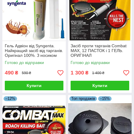
Гель Адвіон від Syngenta.
Засіб проти тарганів Combat
Найкращий засіб від тарганів.
MAX, 12 ПАСТОК і 1 ГЕЛЬ.
Оригінал 100%. З носиком
ОРИГІНАЛ
Готово до відправки
Готово до відправки
490
1 300
₴
₴
590 ₴
1 400 ₴
Купити
Купити
–12%
Топ продажів
–15%