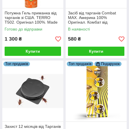
Потужна Гель приманка від
Засіб від тарганів Combat
тарганів зі США. TERRO
MAX. Америка 100%
T502. Оригінал 100%. Made
Оригінал. Комбат від
in USA.
тарганів. Дюпонт
Готово до відправки
В наявності
1 300
580
₴
₴
Купити
Купити
Топ продажів
Топ продажів
Подарунок
Захист 12 місяців від Тарганів