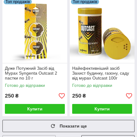
Топ продажів
Топ продажів
Дуже Потужний Засіб від
Найефективніший засіб
Мурах Syngenta Outcast 2
Захист будинку, газону, саду
пастки по 10 г
від мурах Outcast 100г
Гранули Syngenta
Готово до відправки
Готово до відправки
250
250
₴
₴
Купити
Купити
Показати ще