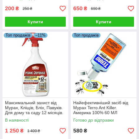
200
650
₴
₴
250 ₴
690 ₴
Купити
Купити
Топ продажів
–11%
Топ продажів
Максимальний захист від
Найефективніший засіб від
Мурах, Кліщів, Бліх, Павуків.
Мурах Terro Ant Killer.
Для дому та саду 12 місяців.
Америка 100% 60 МЛ
Ortho Home Defence Max 12
В наявності
Готово до відправки
1 250
580
₴
₴
1 400 ₴