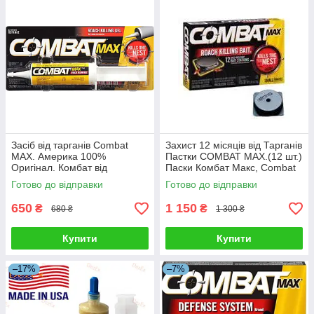
Засіб від тарганів Combat
Захист 12 місяців від Тарганів
MAX. Америка 100%
Пастки COMBAT MAX.(12 шт.)
Оригінал. Комбат від
Паски Комбат Макс, Combat
тарганів. 60 мг
диски. Оригінал 100%.
Готово до відправки
Готово до відправки
650
1 150
₴
₴
680 ₴
1 300 ₴
Купити
Купити
–17%
–7%