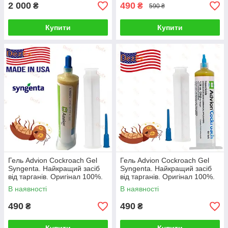
2 000
490
₴
₴
590 ₴
Купити
Купити
Гель Advion Cockroach Gel
Гель Advion Cockroach Gel
Syngenta. Найкращий засіб
Syngenta. Найкращий засіб
від тарганів. Оригінал 100%.
від тарганів. Оригінал 100%.
З носиком
З носиком
В наявності
В наявності
490
490
₴
₴