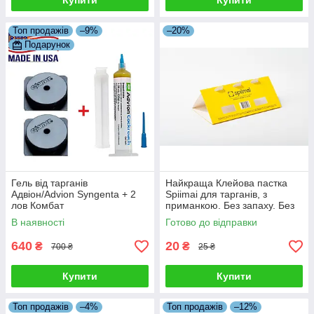
Купити
Купити
Топ продажів
–9%
–20%
Подарунок
Гель від тарганів
Найкраща Клейова пастка
Адвіон/Advion Syngenta + 2
Spiimai для тарганів, з
лов Комбат
приманкою. Без запаху. Без
хімії.
В наявності
Готово до відправки
640
20
₴
₴
700 ₴
25 ₴
Купити
Купити
Топ продажів
–4%
Топ продажів
–12%