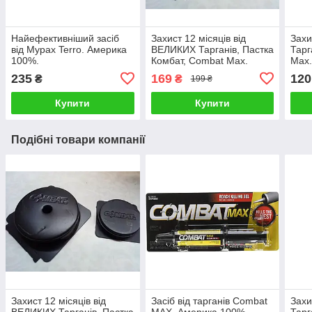
Найефективніший засіб
Захист 12 місяців від
Захи
від Мурах Terro. Америка
ВЕЛИКИХ Тарганів, Пастка
Тарг
100%.
Комбат, Combat Max.
Max.
Оригінал
Comb
235
169
120
₴
₴
199 ₴
100
Купити
Купити
Подібні товари компанії
Захист 12 місяців від
Засіб від тарганів Combat
Захи
ВЕЛИКИХ Тарганів, Пастка
MAX. Америка 100%
Тарг