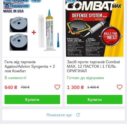
Топ продажів
–9%
–7%
Подарунок
Гель від тарганів
Засіб проти тарганів Combat
Адвіон/Advion Syngenta + 2
MAX, 12 ПАСТОК і 1 ГЕЛЬ.
лов Комбат
ОРИГІНАЛ
В наявності
Готово до відправки
640
1 300
₴
₴
700 ₴
1 400 ₴
Купити
Купити
Показати ще