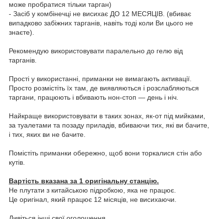
може пробратися тільки тарган)
- Засіб у комбінечці не висихає ДО 12 МЕСЯЦІВ. (вбиває
випадково забіжних тарганів, навіть тоді коли Ви цього не
знаєте).
Рекомендую використовувати паралельно до гелю від
тарганів.
Прості у використанні, приманки не вимагають активації.
Просто розмістіть їх там, де виявляються і розслабляються
таргани, працюють і вбивають нон-стоп — день і ніч.
Найкраще використовувати в таких зонах, як-от під мийками,
за туалетами та позаду приладів, вбиваючи тих, які ви бачите,
і тих, яких ви не бачите.
Помістіть приманки обережно, щоб вони торкалися стін або
кутів.
Вартість вказана за 1 оригінальну станцію.
Не плутати з китайською підробкою, яка не працює.
Це оригінал, який працює 12 місяців, не висихаючи.
Дивіться інші свої оголошення.