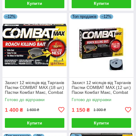
Купити
Купити
–12%
Топ продажів
–12%
Захист 12 місяців від Тарганів
Захист 12 місяців від Тарганів
Пастки COMBAT MAX.(18 шт.)
Пастки COMBAT MAX.(12 шт.)
Пастки Комбат Макс, Combat
Паски Комбат Макс, Combat
диски. Оригінал 100%.
диски. Оригінал 100%.
Готово до відправки
Готово до відправки
1 400
1 150
₴
₴
1 600 ₴
1 300 ₴
Купити
Купити