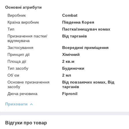
Основні атрибути
Виробник
Combat
Країна виробник
Південна Корея
Тип
Пастка/знищувач комах
Призначення пастки/
Від тарганів
відлякувача
Застосування
Всередині приміщення
Принцип дії
Хімічний
Площа дії
2 кв.м
Тип засобу
Будиночки
Об`єм
2 мл
Основне призначення
Від повзаючих комах, Від
засобу
тарганів
Діюча речовина
Fipronil
Приховати
Відгуки про товар