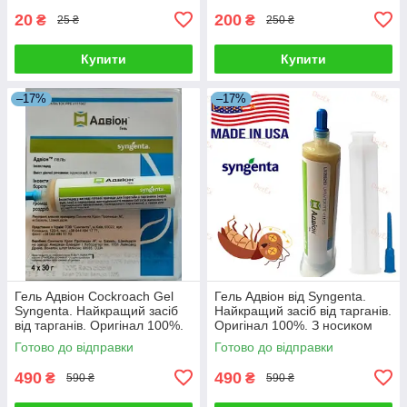
20
200
₴
₴
25 ₴
250 ₴
Купити
Купити
–17%
–17%
Гель Адвіон Cockroach Gel
Гель Адвіон від Syngenta.
Syngenta. Найкращий засіб
Найкращий засіб від тарганів.
від тарганів. Оригінал 100%.
Оригінал 100%. З носиком
З носиком
Готово до відправки
Готово до відправки
490
490
₴
₴
590 ₴
590 ₴