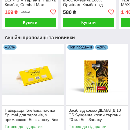
Комбат, Combat Max.
Оригінал. Комбат від
MAX.
Оригінал
тарганів. Дюпонт
Комб
169
580
1 4
₴
₴
199 ₴
диск
Купити
Купити
Акційні пропозиції та новинки
–20%
Топ продажів
–20%
Найкраща Клейова пастка
Засіб від комах ДЕМАНД 10
Spiimai для тарганів, з
CS Syngenta клопи таргани
приманкою. Без запаху. Без
20 мл Без Запаху.
хімії.
Готово до відправки
Готово до відправки