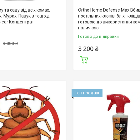
у та саду від всіх комах.
Ortho Home Defense Max Вби
іх, Мурах, Павуків тощо.д
постільних клопів, бліх і кліщі
Clear Концентрат
готовою до використання к
паличкою
і
Готово до відправки
3 000 ₴
3 200 ₴
Топ продаж