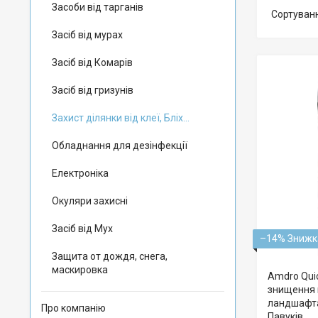
Засоби від тарганів
Засіб від мурах
Засіб від Комарів
Засіб від гризунів
Захист ділянки від клеї, Бліх...
Обладнання для дезінфекції
Електроніка
Окуляри захисні
Засіб від Мух
–14%
Защита от дождя, снега,
маскировка
Amdro Quic
знищення к
ландшафтах
Про компанію
Павуків