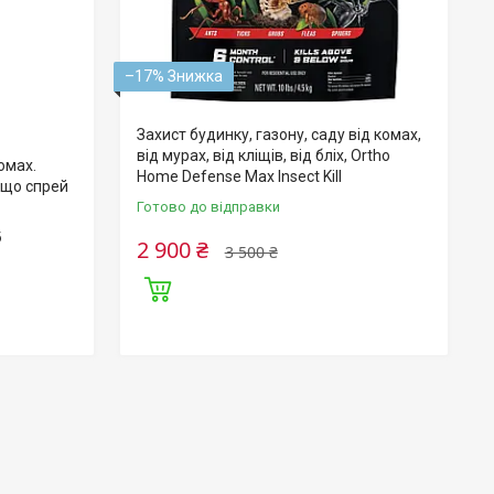
–17%
Захист будинку, газону, саду від комах,
від мурах, від кліщів, від бліх, Ortho
комах.
Home Defense Max Insect Kill
тощо спрей
Готово до відправки
б
2 900 ₴
3 500 ₴