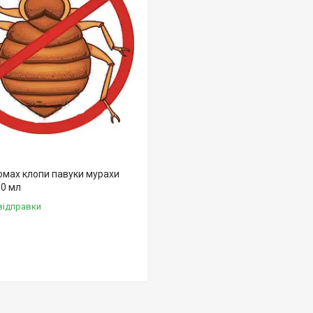
комах клопи павуки мурахи
00 мл
відправки