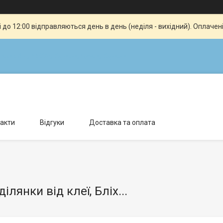
до 12:00 відправляються день в день (неділя - вихідний). Оплачен
ка обл., 65038, Україна, Одеса, Україна
акти
Відгуки
Доставка та оплата
ілянки від клеї, Бліх...