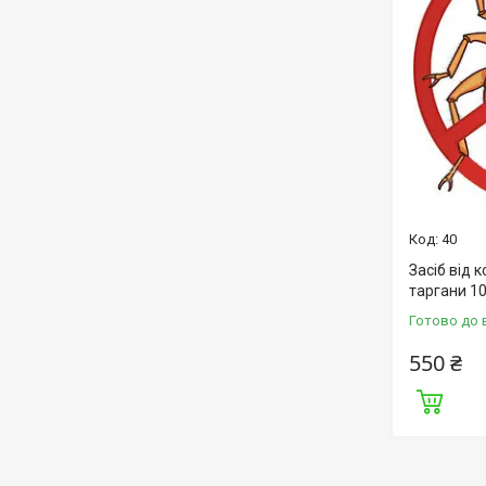
40
Засіб від 
таргани 1
Готово до 
550 ₴