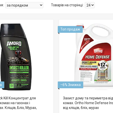
Топ продаж
–6%
k Kill Концентрат для
Захист дому та периметра від
омах на газонах і
комах. Ortho Home Defense Inse
. Кліщів, Бліх, Мурах,
від кліщів, бліх, мурах