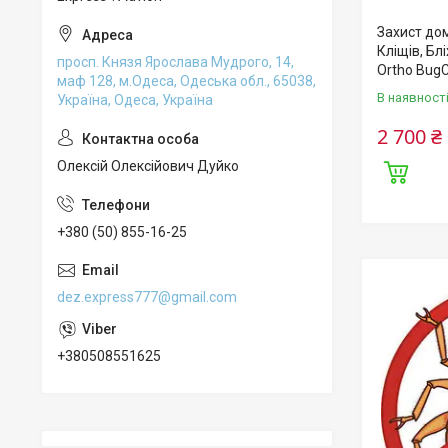
Захист дом
Кліщів, Бл
просп. Князя Ярослава Мудрого, 14,
Ortho Bug
маф 128, м.Одеса, Одеська обл., 65038,
В наявност
Україна, Одеса, Україна
2 700 ₴
Олексій Олексійович Дуйко
+380 (50) 855-16-25
dez.express777@gmail.com
+380508551625