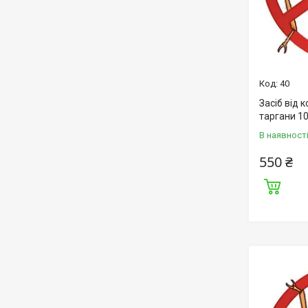
40
Засіб від 
таргани 1
В наявност
550 ₴