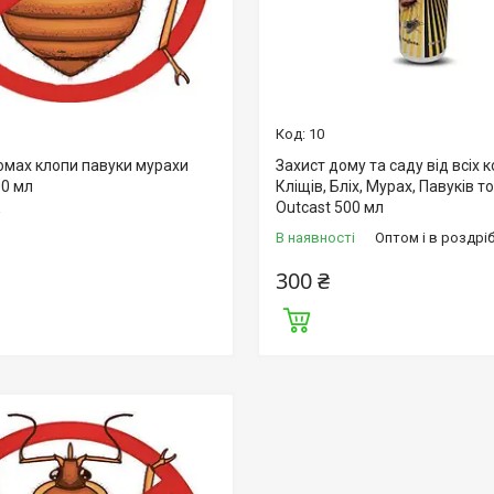
10
комах клопи павуки мурахи
Захист дому та саду від всіх 
00 мл
Кліщів, Бліх, Мурах, Павуків 
Outcast 500 мл
і
В наявності
Оптом і в роздрі
300 ₴