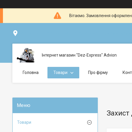
Вітаємо. Замовлення оформлені 
просп. Князя Ярослава Мудрого, 14, маф 128, м.Одеса, Одесь
Інтернет магазин "Dez-Express" Advion
Головна
Товари
Про фірму
Конт
Захист д
Товари