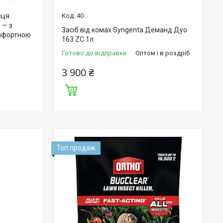
вця
40
в — з
Засіб від комах Syngenta Деманд Дуо
омфортною
163 ZC 1л
Готово до відправки
Оптом і в роздріб
3 900 ₴
Топ продаж