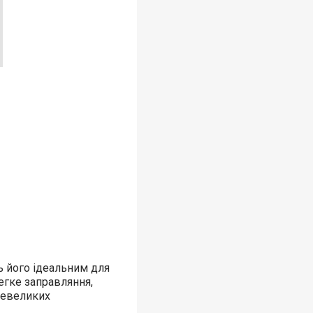
ть його ідеальним для
егке заправляння,
 невеликих