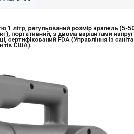
ю 1 літр, регульований розмір крапель (5-50
7 кг), портативний, з двома варіантами напр
ці, сертифікований FDA (Управління із саніт
нтів США).