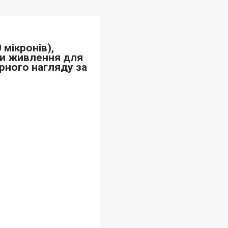
 мікронів),
уги живлення для
арного нагляду за