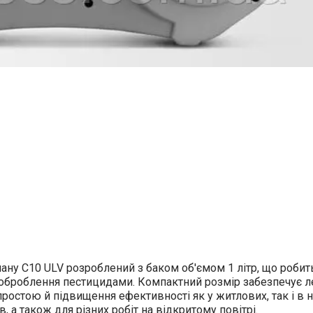
уману C10 ULV розроблений з баком об'ємом 1 літр, що роби
оброблення пестицидами. Компактний розмір забезпечує л
простою й підвищення ефективності як у житлових, так і в
, а також для різних робіт на відкритому повітрі.