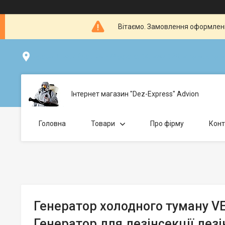
Вітаємо. Замовлення оформлені 
просп. Князя Ярослава Мудрого, 14, маф 128, м.Одеса, Одесь
Інтернет магазин "Dez-Express" Advion
Головна
Товари
Про фірму
Конт
Генератор холодного туману V
Генератор для дезінсекції дезі