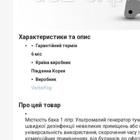
Характеристики та опис
Гарантійний термін
6 міс
Країна виробник
Південна Корея
Виробник
VectorFog
Про цей товар
Місткість бака 1 літр: Ультромалий генератор т
швидкої дезінфекції невеликих приміщень або 
універсальність використання, скорочення часу 
комерційних приміщеннях, від будинків до офісів