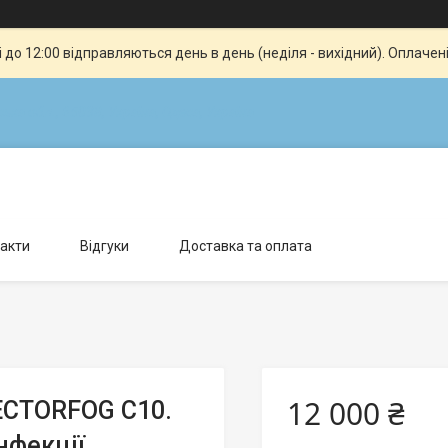
до 12:00 відправляються день в день (неділя - вихідний). Оплачен
ка обл., 65038, Україна, Одеса, Україна
акти
Відгуки
Доставка та оплата
12 000 ₴
ECTORFOG C10.
нфекції